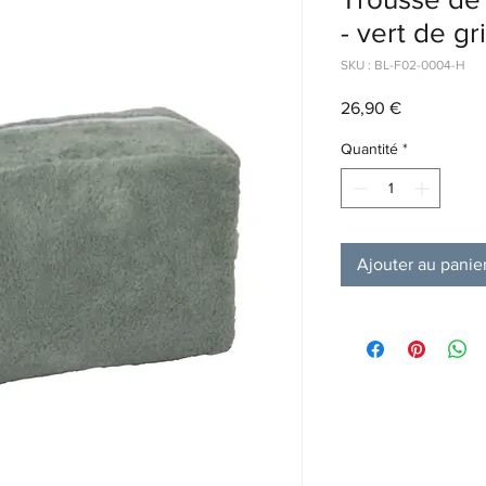
- vert de gr
SKU : BL-F02-0004-H
Prix
26,90 €
Quantité
*
Ajouter au panie