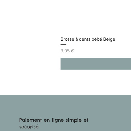
Brosse à dents bébé Beige
Prix
3,95 €
Paiement en ligne simple et
sécurisé