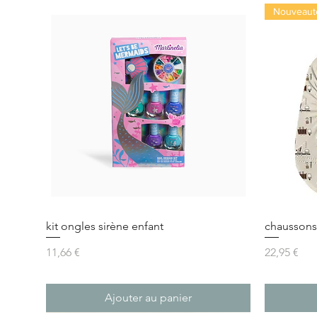
Nouveaut
kit ongles sirène enfant
chaussons 
Prix
Prix
11,66 €
22,95 €
Ajouter au panier