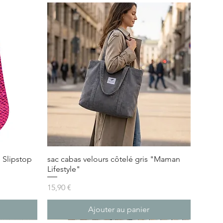
 Slipstop
sac cabas velours côtelé gris "Maman
Lifestyle"
Prix
15,90 €
Ajouter au panier