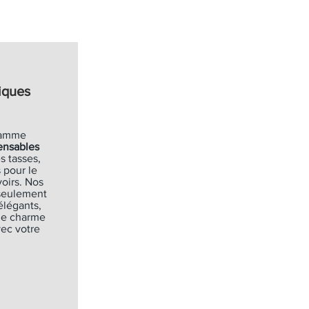
iques
gamme
ensables
s tasses,
 pour le
oirs. Nos
 seulement
élégants,
de charme
ec votre