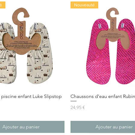
é
Nouveauté
piscine enfant Luke Slipstop
Chaussons d’eau enfant Rubin
Prix
24,95 €
Ajouter au panier
Ajouter au panier