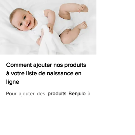
Comment ajouter nos produits
à votre liste de naissance en
ligne
Pour ajouter des
produits Benjulo
à
votre liste de naissance sur des sites
comme
Kadolog
ou
Milirose
, il vous
suffit de copier les liens des produits
que vous aimez et de les ajouter