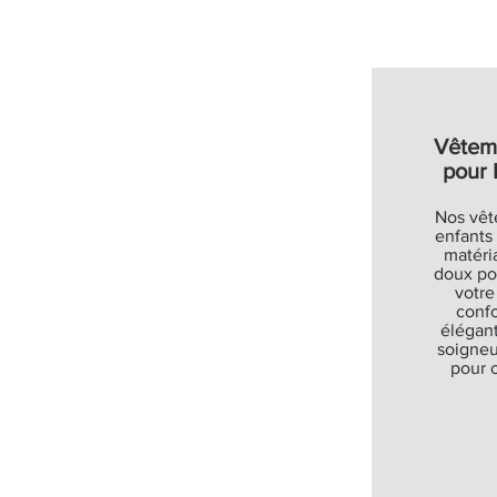
Vêtem
pour 
Nos vêt
enfants
matéri
doux po
votre
confo
élégant
soigne
pour o