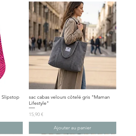
 Slipstop
sac cabas velours côtelé gris "Maman
Lifestyle"
Prix
15,90 €
Ajouter au panier