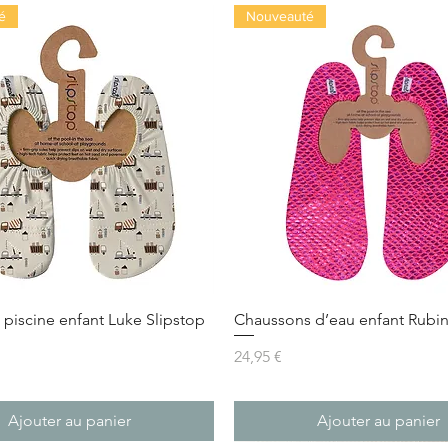
é
Nouveauté
piscine enfant Luke Slipstop
Chaussons d’eau enfant Rubin
Prix
24,95 €
Ajouter au panier
Ajouter au panier