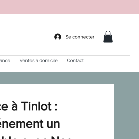
Se connecter
sance
Ventes à domicile
Contact
 à Tinlot :
vénement un