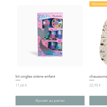
Nouveaut
kit ongles sirène enfant
chaussons 
Prix
Prix
11,66 €
22,95 €
Ajouter au panier