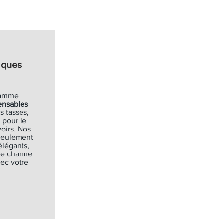
iques
gamme
ensables
s tasses,
 pour le
oirs. Nos
 seulement
élégants,
de charme
ec votre