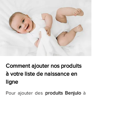
Comment ajouter nos produits
à votre liste de naissance en
ligne
Pour ajouter des
produits Benjulo
à
votre liste de naissance sur des sites
comme
Kadolog
ou
Milirose
, il vous
suffit de copier les liens des produits
que vous aimez et de les ajouter