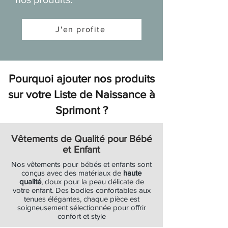
spécial trajets
Créations
Prix
Prix
Prix
Prix
Prix
Prix
Prix
Prix
Prix
Prix
Prix
Prix
Prix
Prix
Prix
Prix
Prix
22,95 €
24,95 €
15,90 €
3,00 €
24,90 €
16,90 €
14,90 €
18,90 €
19,90 €
12,90 €
29,90 €
9,00 €
11,95 €
42,90 €
46,90 €
19,90 €
27,50 €
Ajouter au panier
Ajouter au panier
Ajouter au panier
Prix
Prix
13,90 €
35,00 €
J'en profite
Ajouter au panier
Ajouter au panier
Ajouter au panier
Ajouter au panier
Ajouter au panier
Ajouter au panier
Ajouter au panier
Ajouter au panier
Ajouter au panier
Ajouter au panier
Ajouter au panier
Ajouter au panier
Ajouter au panier
Ajouter au panier
Ajouter au panier
Ajouter au panier
Ajouter au panier
Ajouter au panier
Ajouter au panier
Pourquoi ajouter nos produits
sur votre Liste de Naissance à
Sprimont ?
Vêtements de Qualité pour Bébé
et Enfant
Nos vêtements pour bébés et enfants sont
conçus avec des matériaux de
haute
qualité
, doux pour la peau délicate de
votre enfant. Des bodies confortables aux
tenues élégantes, chaque pièce est
soigneusement sélectionnée pour offrir
confort et style