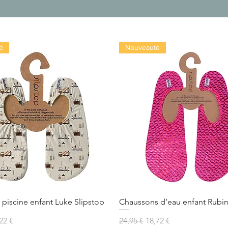
é
Nouveauté
piscine enfant Luke Slipstop
Chaussons d’eau enfant Rubin
al
x promotionnel
Prix original
Prix promotionnel
22 €
24,95 €
18,72 €