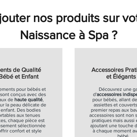
al
al
al
al
x promotionnel
x promotionnel
x promotionnel
x promotionnel
Prix original
Prix original
Prix original
Prix original
Prix promotionnel
Prix promotionnel
Prix promotionnel
Prix promotionnel
68 €
18 €
43 €
63 €
16,90 €
19,90 €
9,00 €
35,00 €
6,75 €
12,68 €
14,93 €
26,25 €
Soldes
Soldes
Soldes
Soldes
Soldes
outer nos produits sur vo
Ajouter au panier
Ajouter au panier
Ajouter au panier
Ajouter au panier
Ajouter au panier
Ajouter au panier
Ajouter au panier
Ajouter au panier
Ajouter au panier
Ajouter au panier
Naissance à Spa ?
ents de Qualité
Accessoires Prat
Bébé et Enfant
et Élégants
ements pour bébés et
Découvrez une 
 sont conçus avec des
d'
accessoires indisp
aux de
haute qualité
,
pour bébés, allant de
ur la peau délicate de
assiettes et couverts
 enfant. Des bodies
premier repas aux bav
rtables aux tenues
accessoires sont non
es, chaque pièce est
pratiques mais aussi 
usement sélectionnée
ajoutant une touche 
ffrir confort et style
à chaque moment av
bébé.