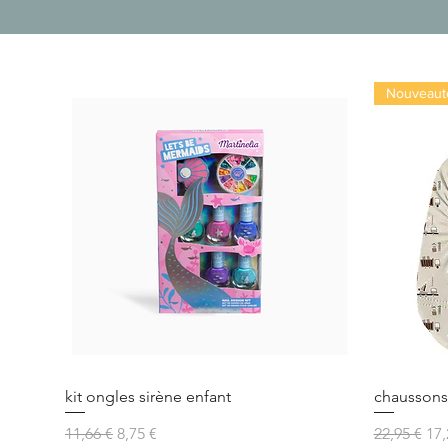
Nouveaut
kit ongles sirène enfant
chaussons 
Prix original
Prix promotionnel
Prix origin
Pri
11,66 €
8,75 €
22,95 €
17,