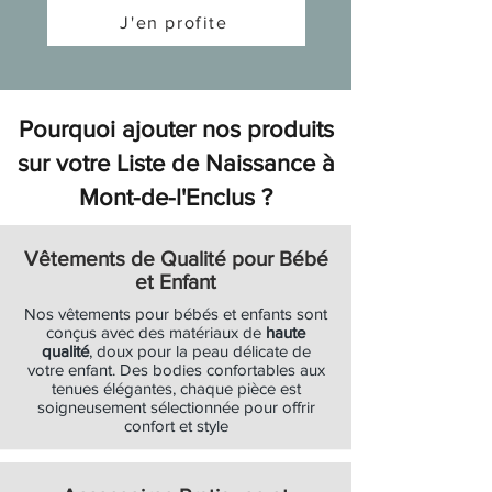
Prix original
Prix original
Soldes
Soldes
Soldes
Soldes
Soldes
Soldes
Soldes
Soldes
Soldes
Soldes
Soldes
Soldes
Soldes
Soldes
Soldes
Soldes
Soldes
Prix promotionnel
Prix promotionnel
13,90 €
35,00 €
10,43 €
26,25 €
J'en profite
Ajouter au panier
Ajouter au panier
Ajouter au panier
Soldes
Soldes
Ajouter au panier
Ajouter au panier
Ajouter au panier
Ajouter au panier
Ajouter au panier
Ajouter au panier
Ajouter au panier
Ajouter au panier
Ajouter au panier
Ajouter au panier
Ajouter au panier
Ajouter au panier
Ajouter au panier
Ajouter au panier
Ajouter au panier
Ajouter au panier
Ajouter au panier
Ajouter au panier
Ajouter au panier
Pourquoi ajouter nos produits
sur votre Liste de Naissance à
Mont-de-l'Enclus ?
Vêtements de Qualité pour Bébé
et Enfant
Nos vêtements pour bébés et enfants sont
conçus avec des matériaux de
haute
qualité
, doux pour la peau délicate de
votre enfant. Des bodies confortables aux
tenues élégantes, chaque pièce est
soigneusement sélectionnée pour offrir
confort et style