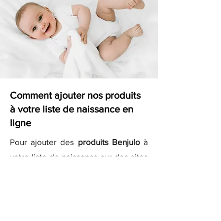
Comment ajouter nos produits
à votre liste de naissance en
ligne
Pour ajouter des
produits Benjulo
à
votre liste de naissance sur des sites
comme
Kadolog
ou
Milirose
, il vous
suffit de copier les liens des produits
que vous aimez et de les ajouter
directement à votre liste sur ces