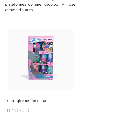
plateformes comme Kadolog, Milirose,
et bien d'autres.
kit ongles sirène enfant
Prix original
Prix promotionnel
11,66 €
8,75 €