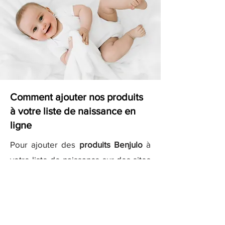
Comment ajouter nos produits
à votre liste de naissance en
ligne
Pour ajouter des
produits Benjulo
à
votre liste de naissance sur des sites
comme
Kadolog
ou
Milirose
, il vous
suffit de copier les liens des produits
que vous aimez et de les ajouter
directement à votre liste sur ces