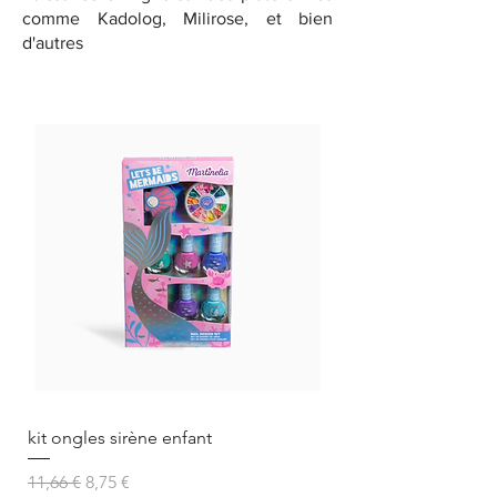
comme Kadolog, Milirose, et bien
d'autres
kit ongles sirène enfant
Prix original
Prix promotionnel
11,66 €
8,75 €