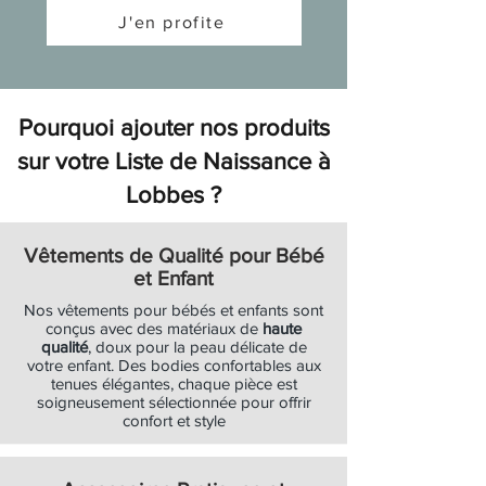
Prix original
Prix original
Soldes
Soldes
Soldes
Soldes
Soldes
Soldes
Soldes
Soldes
Soldes
Soldes
Soldes
Soldes
Soldes
Soldes
Soldes
Soldes
Soldes
Prix promotionnel
Prix promotionnel
13,90 €
35,00 €
10,43 €
26,25 €
J'en profite
Ajouter au panier
Ajouter au panier
Ajouter au panier
Soldes
Soldes
Ajouter au panier
Ajouter au panier
Ajouter au panier
Ajouter au panier
Ajouter au panier
Ajouter au panier
Ajouter au panier
Ajouter au panier
Ajouter au panier
Ajouter au panier
Ajouter au panier
Ajouter au panier
Ajouter au panier
Ajouter au panier
Ajouter au panier
Ajouter au panier
Ajouter au panier
Ajouter au panier
Ajouter au panier
Pourquoi ajouter nos produits
sur votre Liste de Naissance à
Lobbes ?
Vêtements de Qualité pour Bébé
et Enfant
Nos vêtements pour bébés et enfants sont
conçus avec des matériaux de
haute
qualité
, doux pour la peau délicate de
votre enfant. Des bodies confortables aux
tenues élégantes, chaque pièce est
soigneusement sélectionnée pour offrir
confort et style