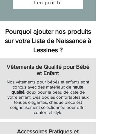
J'en profite
Ajouter au panier
Ajouter au panier
Ajouter au panier
Soldes
Soldes
Ajouter au panier
Ajouter au panier
Ajouter au panier
Ajouter au panier
Ajouter au panier
Ajouter au panier
Ajouter au panier
Ajouter au panier
Ajouter au panier
Ajouter au panier
Ajouter au panier
Ajouter au panier
Ajouter au panier
Ajouter au panier
Ajouter au panier
Ajouter au panier
Ajouter au panier
Ajouter au panier
Ajouter au panier
Pourquoi ajouter nos produits
sur votre Liste de Naissance à
Lessines ?
Vêtements de Qualité pour Bébé
et Enfant
Nos vêtements pour bébés et enfants sont
conçus avec des matériaux de
haute
qualité
, doux pour la peau délicate de
votre enfant. Des bodies confortables aux
tenues élégantes, chaque pièce est
soigneusement sélectionnée pour offrir
confort et style
Accessoires Pratiques et