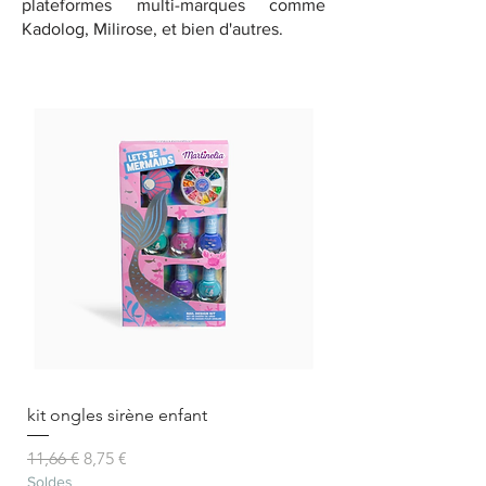
plateformes multi-marques comme
Kadolog, Milirose, et bien d'autres.
kit ongles sirène enfant
Prix original
Prix promotionnel
11,66 €
8,75 €
Soldes