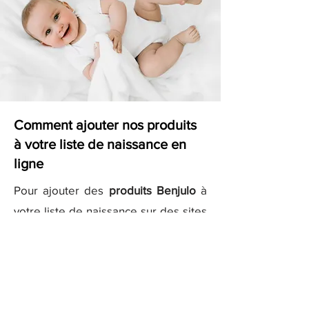
Comment ajouter nos produits
à votre liste de naissance en
ligne
Pour ajouter des
produits Benjulo
à
votre liste de naissance sur des sites
comme
Kadolog
ou
Milirose
, il vous
suffit de copier les liens des produits
que vous aimez et de les ajouter
directement à votre liste sur ces