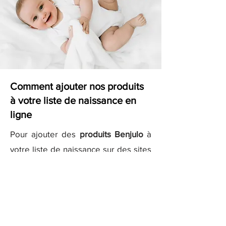
Comment ajouter nos produits
à votre liste de naissance en
ligne
Pour ajouter des
produits Benjulo
à
votre liste de naissance sur des sites
comme
Kadolog
ou
Milirose
, il vous
suffit de copier les liens des produits
que vous aimez et de les ajouter
directement à votre liste sur ces
plateformes. Nos descriptions