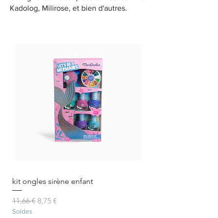
Kadolog, Milirose, et bien d'autres.
kit ongles sirène enfant
Prix original
Prix promotionnel
11,66 €
8,75 €
Soldes