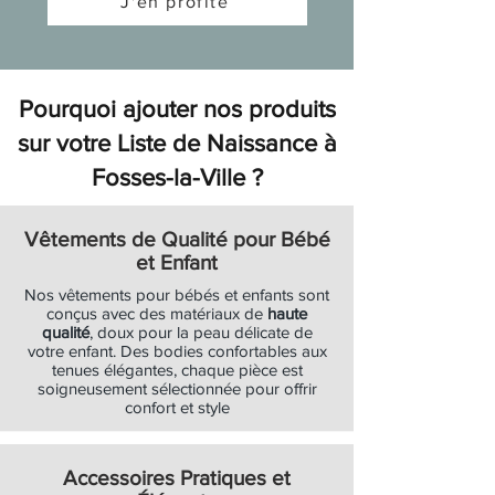
J'en profite
Ajouter au panier
Ajouter au panier
Ajouter au panier
Ajouter au panier
Ajouter au panier
Ajouter au panier
Ajouter au panier
Ajouter au panier
Ajouter au panier
Ajouter au panier
Ajouter au panier
Ajouter au panier
Ajouter au panier
Ajouter au panier
Ajouter au panier
Ajouter au panier
Ajouter au panier
Ajouter au panier
Ajouter au panier
Pourquoi ajouter nos produits
sur votre Liste de Naissance à
Fosses-la-Ville ?
Vêtements de Qualité pour Bébé
et Enfant
Nos vêtements pour bébés et enfants sont
conçus avec des matériaux de
haute
qualité
, doux pour la peau délicate de
votre enfant. Des bodies confortables aux
tenues élégantes, chaque pièce est
soigneusement sélectionnée pour offrir
confort et style
Accessoires Pratiques et