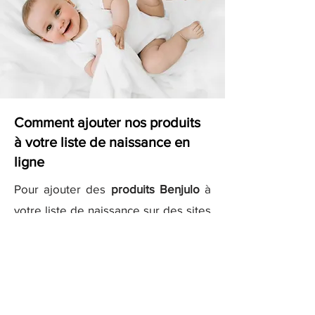
Comment ajouter nos produits
à votre liste de naissance en
ligne
Pour ajouter des
produits Benjulo
à
votre liste de naissance sur des sites
comme
Kadolog
ou
Milirose
, il vous
suffit de copier les liens des produits
que vous aimez et de les ajouter
directement à votre liste sur ces