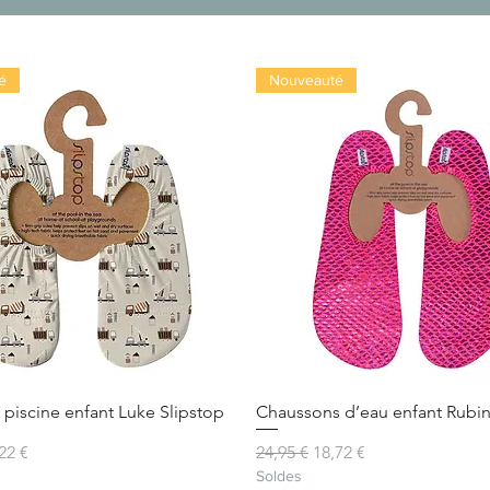
é
Nouveauté
piscine enfant Luke Slipstop
Chaussons d’eau enfant Rubin
al
x promotionnel
Prix original
Prix promotionnel
22 €
24,95 €
18,72 €
Soldes