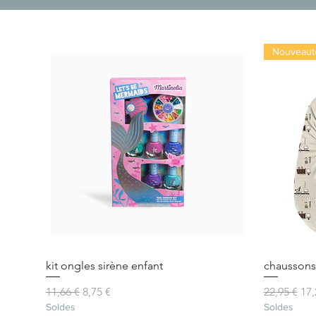
Nouveaut
kit ongles sirène enfant
chaussons 
Prix original
Prix promotionnel
Prix origin
Pri
11,66 €
8,75 €
22,95 €
17,
Soldes
Soldes