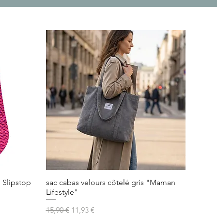
 Slipstop
sac cabas velours côtelé gris "Maman
Lifestyle"
Prix original
Prix promotionnel
15,90 €
11,93 €