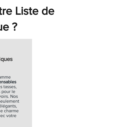
Soldes
tre Liste de
Ajouter au panier
Ajouter au panier
Ajouter au panier
Ajouter au panier
ue ?
iques
gamme
ensables
s tasses,
 pour le
oirs. Nos
 seulement
élégants,
de charme
ec votre