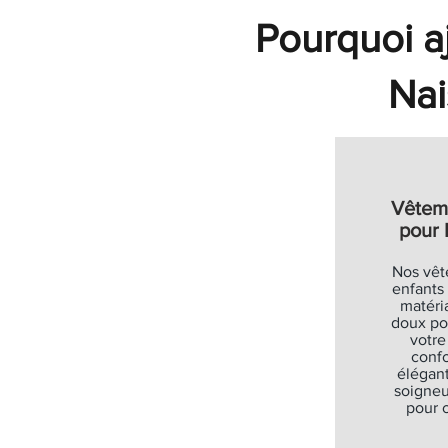
Soldes
Soldes
Soldes
Soldes
Soldes
Soldes
Soldes
Soldes
Soldes
Pourquoi aj
Ajouter au panier
Ajouter au panier
Ajouter au panier
Ajouter au panier
Ajouter au panier
Nai
Vêtem
pour 
Nos vêt
enfants
matéri
doux po
votre
confo
élégant
soigne
pour o