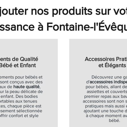
Soldes
Soldes
Soldes
Soldes
outer nos produits sur vo
Ajouter au panier
Ajouter au panier
Ajouter au panier
Ajouter au panier
Ajouter au panier
Ajouter au panier
Ajouter au panier
Ajouter au panier
Ajouter au panier
Ajouter au panier
ssance à Fontaine-l'Évêq
ents de Qualité
Accessoires Prat
Bébé et Enfant
et Élégants
ements pour bébés et
Découvrez une 
 sont conçus avec des
d'
accessoires indisp
aux de
haute qualité
,
pour bébés, allant de
ur la peau délicate de
assiettes et couverts
 enfant. Des bodies
premier repas aux bav
rtables aux tenues
accessoires sont non
es, chaque pièce est
pratiques mais aussi 
usement sélectionnée
ajoutant une touche 
ffrir confort et style
à chaque moment av
bébé.