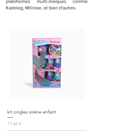
plateformes multi-marques comme
Kadolog, Milirose, et bien d'autres.
kit ongles sirène enfant
Prix
11,66 €