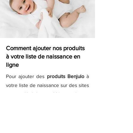
Comment ajouter nos produits
à votre liste de naissance en
ligne
Pour ajouter des
produits Benjulo
à
votre liste de naissance sur des sites
comme
Kadolog
ou
Milirose
, il vous
suffit de copier les liens des produits
que vous aimez et de les ajouter
directement à votre liste sur ces
plateformes. Nos descriptions