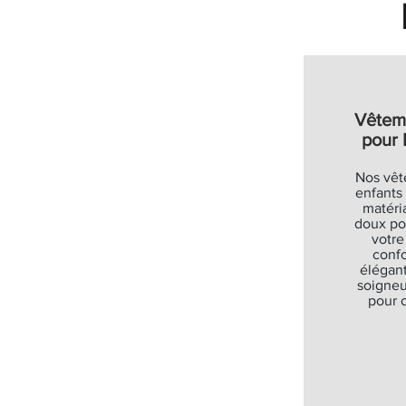
Vêtem
pour 
Nos vêt
enfants
matéri
doux po
votre
confo
élégant
soigne
pour o