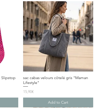
 Slipstop
sac cabas velours côtelé gris "Maman
Lifestyle"
Price
15,90€
Add to Cart