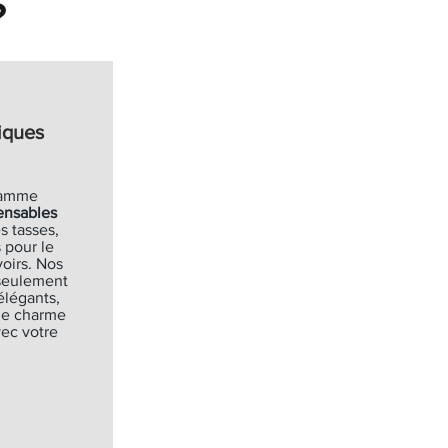
?
iques
gamme
ensables
s tasses,
 pour le
oirs. Nos
 seulement
élégants,
de charme
ec votre