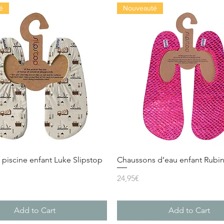
é
Nouveauté
piscine enfant Luke Slipstop
Chaussons d’eau enfant Rubin
Price
24,95€
Add to Cart
Add to Cart