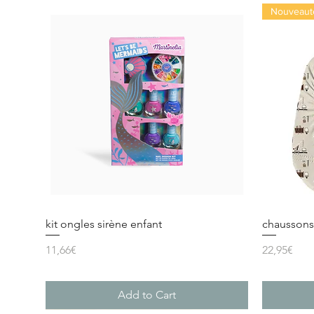
Nouveaut
kit ongles sirène enfant
chaussons 
Price
Price
11,66€
22,95€
Add to Cart