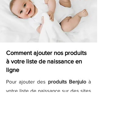
Comment ajouter nos produits
à votre liste de naissance en
ligne
Pour ajouter des
produits Benjulo
à
votre liste de naissance sur des sites
comme
Kadolog
ou
Milirose
, il vous
suffit de copier les liens des produits
que vous aimez et de les ajouter
directement à votre liste sur ces