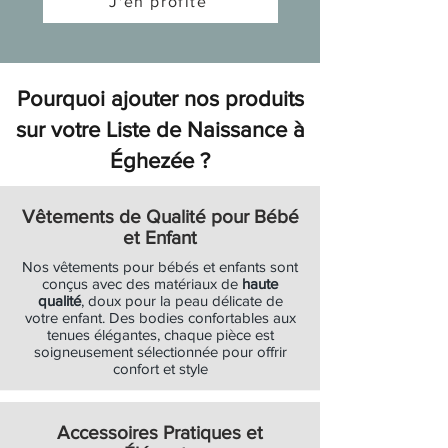
J'en profite
Ajouter au panier
Ajouter au panier
Ajouter au panier
Ajouter au panier
Ajouter au panier
Ajouter au panier
Ajouter au panier
Ajouter au panier
Ajouter au panier
Ajouter au panier
Ajouter au panier
Ajouter au panier
Ajouter au panier
Ajouter au panier
Ajouter au panier
Ajouter au panier
Ajouter au panier
Ajouter au panier
Ajouter au panier
Pourquoi ajouter nos produits
sur votre Liste de Naissance à
Éghezée ?
Vêtements de Qualité pour Bébé
et Enfant
Nos vêtements pour bébés et enfants sont
conçus avec des matériaux de
haute
qualité
, doux pour la peau délicate de
votre enfant. Des bodies confortables aux
tenues élégantes, chaque pièce est
soigneusement sélectionnée pour offrir
confort et style
Accessoires Pratiques et