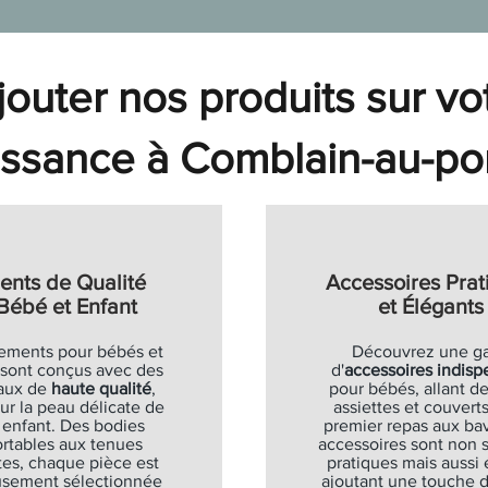
nts
 – Créa Lign'
ngos
ergonomiques enfant
Créa Lign'
souris - Fairy
mon Super héros" - Aupi Créa
al
x promotionnel
Prix original
Prix promotionnel
18 €
46,90 €
35,18 €
al
al
al
al
x promotionnel
x promotionnel
x promotionnel
x promotionnel
Prix original
Prix original
Prix original
Prix original
Prix promotionnel
Prix promotionnel
Prix promotionnel
Prix promotionnel
68 €
18 €
43 €
63 €
16,90 €
19,90 €
9,00 €
35,00 €
6,75 €
12,68 €
14,93 €
26,25 €
Soldes
Soldes
Soldes
Soldes
Soldes
outer nos produits sur vo
Ajouter au panier
Ajouter au panier
Ajouter au panier
Ajouter au panier
Ajouter au panier
Ajouter au panier
Ajouter au panier
Ajouter au panier
Ajouter au panier
Ajouter au panier
ssance à Comblain-au-po
ents de Qualité
Accessoires Prat
Bébé et Enfant
et Élégants
ements pour bébés et
Découvrez une 
 sont conçus avec des
d'
accessoires indisp
aux de
haute qualité
,
pour bébés, allant de
ur la peau délicate de
assiettes et couverts
 enfant. Des bodies
premier repas aux bav
rtables aux tenues
accessoires sont non
es, chaque pièce est
pratiques mais aussi 
usement sélectionnée
ajoutant une touche 