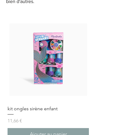
bien d'autres.
kit ongles sirène enfant
Prix
11,66 €
Ajouter au panier