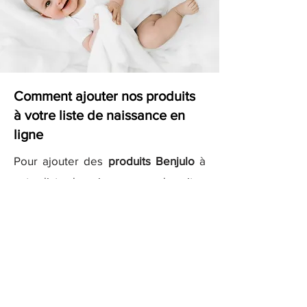
Comment ajouter nos produits
à votre liste de naissance en
ligne
Pour ajouter des
produits Benjulo
à
votre liste de naissance sur des sites
comme
Kadolog
ou
Milirose
, il vous
suffit de copier les liens des produits
que vous aimez et de les ajouter
directement à votre liste sur ces
plateformes. Nos descriptions
détaillées et nos images haute