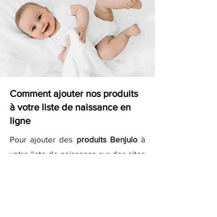
Comment ajouter nos produits
à votre liste de naissance en
ligne
Pour ajouter des
produits Benjulo
à
votre liste de naissance sur des sites
comme
Kadolog
ou
Milirose
, il vous
suffit de copier les liens des produits
que vous aimez et de les ajouter
directement à votre liste sur ces