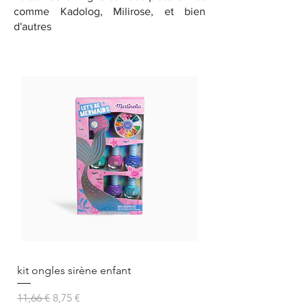
comme Kadolog, Milirose, et bien
d'autres
kit ongles sirène enfant
Prix original
Prix promotionnel
11,66 €
8,75 €