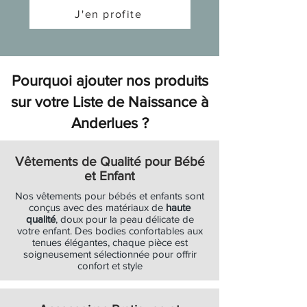
Prix original
Prix original
Soldes
Soldes
Soldes
Soldes
Soldes
Soldes
Soldes
Soldes
Soldes
Soldes
Soldes
Soldes
Soldes
Soldes
Soldes
Soldes
Soldes
Prix promotionnel
Prix promotionnel
13,90 €
35,00 €
10,43 €
26,25 €
J'en profite
Ajouter au panier
Ajouter au panier
Ajouter au panier
Soldes
Soldes
Ajouter au panier
Ajouter au panier
Ajouter au panier
Ajouter au panier
Ajouter au panier
Ajouter au panier
Ajouter au panier
Ajouter au panier
Ajouter au panier
Ajouter au panier
Ajouter au panier
Ajouter au panier
Ajouter au panier
Ajouter au panier
Ajouter au panier
Ajouter au panier
Ajouter au panier
Ajouter au panier
Ajouter au panier
Pourquoi ajouter nos produits
sur votre Liste de Naissance à
Anderlues ?
Vêtements de Qualité pour Bébé
et Enfant
Nos vêtements pour bébés et enfants sont
conçus avec des matériaux de
haute
qualité
, doux pour la peau délicate de
votre enfant. Des bodies confortables aux
tenues élégantes, chaque pièce est
soigneusement sélectionnée pour offrir
confort et style