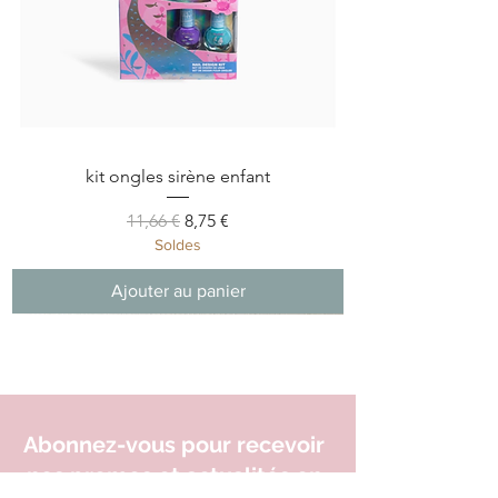
kit ongles sirène enfant
Prix original
Prix promotionnel
11,66 €
8,75 €
Soldes
Ajouter au panier
Nouveauté
Nouveauté
Nouveauté
Nouveauté
Nouveauté
Nouveauté
Nouveauté
Abonnez-vous pour recevoir
nos promos et actualités en