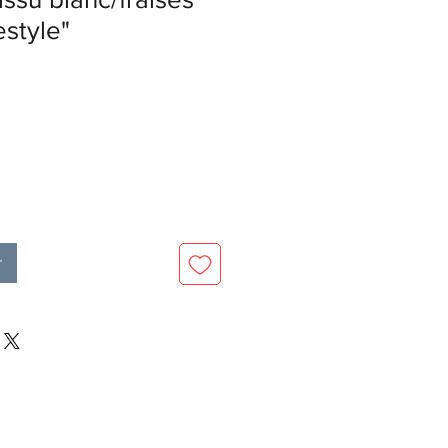
style"
x
omotionnel
r