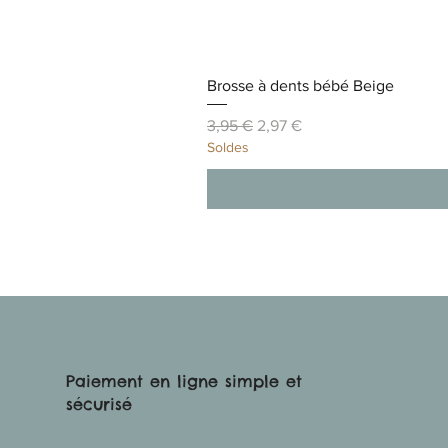
Brosse à dents bébé Beige
Prix original
Prix promotionnel
3,95 €
2,97 €
Soldes
Paiement en ligne simple et
sécurisé