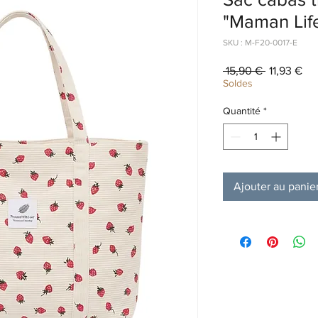
"Maman Life
SKU : M-F20-0017-E
Prix
Pri
 15,90 € 
11,93 €
original
pr
Soldes
Quantité
*
Ajouter au panie