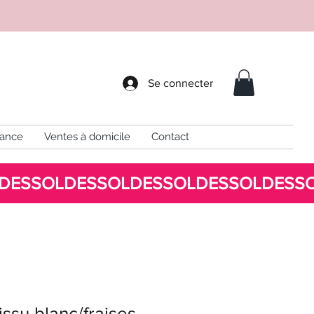
Se connecter
sance
Ventes à domicile
Contact
issu blanc/fraises