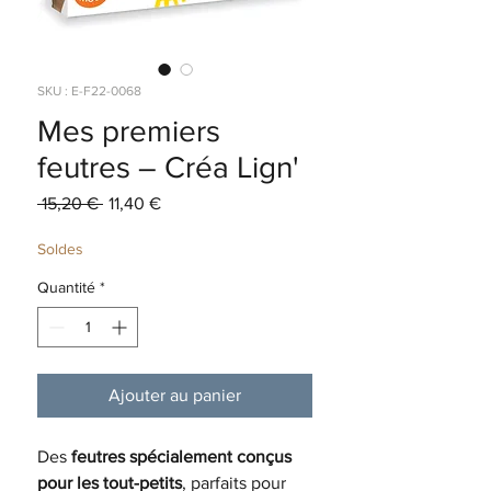
SKU : E-F22-0068
Mes premiers
feutres – Créa Lign'
Prix
Prix
 15,20 € 
11,40 €
original
promotionnel
Soldes
Quantité
*
Ajouter au panier
Des
feutres spécialement conçus
pour les tout-petits
, parfaits pour