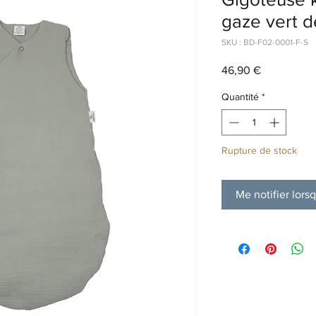
gaze vert d
SKU : BD-F02-0001-F-S
Prix
46,90 €
Quantité
*
Rupture de stock
Me notifier lorsq