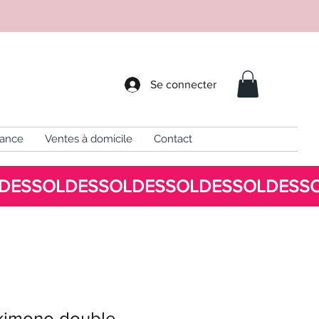
Se connecter
sance
Ventes à domicile
Contact
kimono double