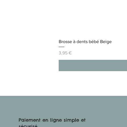
Brosse à dents bébé Beige
Prix
3,95 €
Paiement en ligne simple et
sécurisé