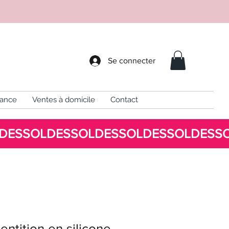
Se connecter
sance
Ventes à domicile
Contact
entition en silicone