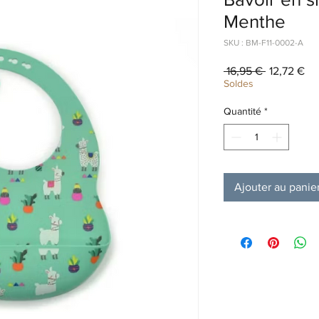
Menthe
SKU : BM-F11-0002-A
Prix
Pri
 16,95 € 
12,72 €
original
pr
Soldes
Quantité
*
Ajouter au panie