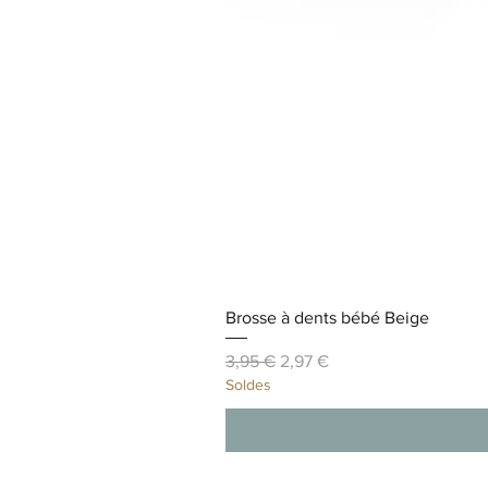
Brosse à dents bébé Beige
Prix original
Prix promotionnel
3,95 €
2,97 €
Soldes